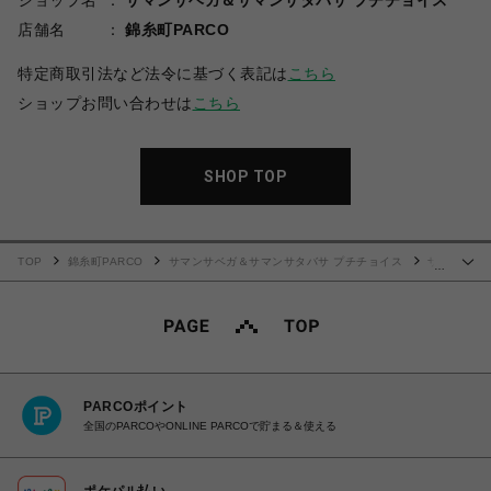
ショップ名
サマンサベガ＆サマンサタバサ プチチョイス
店舗名
錦糸町PARCO
特定商取引法など法令に基づく表記は
こちら
ショップお問い合わせは
こちら
SHOP TOP
TOP
錦糸町PARCO
サマンサベガ＆サマンサタバサ プチチョイス
サ
…
ンリオキャラクターズコレクション「マイメロディ」 ミニショルダーバッグ
PARCOポイント
全国のPARCOやONLINE PARCOで貯まる＆使える
ポケパル払い