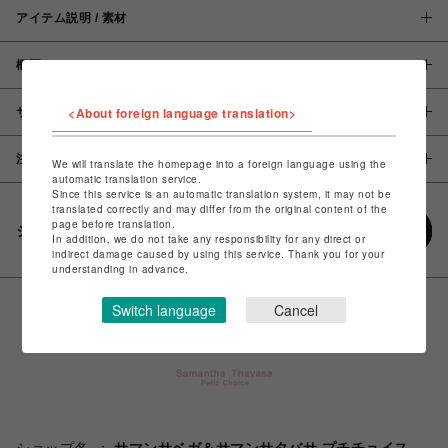
アイテム説明 / 素材
概要
<About foreign language translation>
サイズ
注意事項
We will translate the homepage into a foreign language using the
automatic translation service.
Since this service is an automatic translation system, it may not be
translated correctly and may differ from the original content of the
page before translation.
シェアする
In addition, we do not take any responsibility for any direct or
indirect damage caused by using this service. Thank you for your
understanding in advance.
Switch language
Cancel