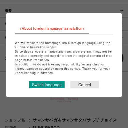
概要
サイズ
<About foreign language translation>
注意事項
We will translate the homepage into a foreign language using the
automatic translation service.
Since this service is an automatic translation system, it may not be
translated correctly and may differ from the original content of the
シェアする
page before translation.
In addition, we do not take any responsibility for any direct or
indirect damage caused by using this service. Thank you for your
understanding in advance.
Switch language
Cancel
ショップ名
サマンサベガ＆サマンサタバサ プチチョイス
店舗名
錦糸町PARCO