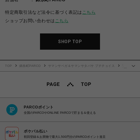
特定商取引法など法令に基づく表記は
こちら
ショップお問い合わせは
こちら
SHOP TOP
TOP
錦糸町PARCO
サマンサベガ＆サマンサタバサ プチチョイス
プ
…
チリボン薄マチ折財布
PARCOポイント
全国のPARCOやONLINE PARCOで貯まる＆使える
ポケパル払い
初回登録＆お買物で最大1,500円分のPARCOポイント進呈