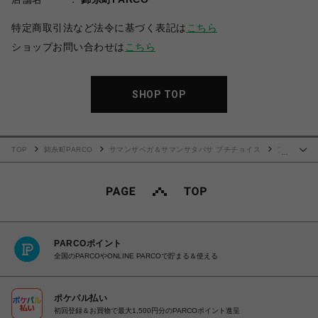
特定商取引法など法令に基づく表記は
こちら
ショップお問い合わせは
こちら
SHOP TOP
TOP
錦糸町PARCO
サマンサベガ＆サマンサタバサ プチチョイス
プ
…
チリボン長財布
PARCOポイント
全国のPARCOやONLINE PARCOで貯まる＆使える
ポケパル払い
初回登録＆お買物で最大1,500円分のPARCOポイント進呈