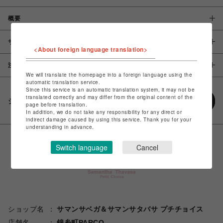
概要
サイズ
<About foreign language translation>
注意事項
We will translate the homepage into a foreign language using the
automatic translation service.
Since this service is an automatic translation system, it may not be
translated correctly and may differ from the original content of the
シェアする
page before translation.
In addition, we do not take any responsibility for any direct or
indirect damage caused by using this service. Thank you for your
understanding in advance.
Switch language
Cancel
ショップ名
サマンサベガ＆サマンサタバサ プチチョイス
店舗名
錦糸町PARCO