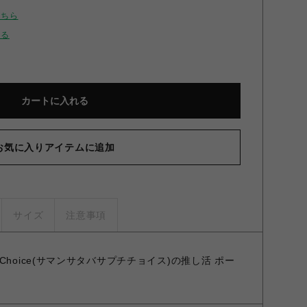
こちら
せる
カートに入れる
お気に入りアイテムに追加
サイズ
注意事項
Petit Choice(サマンサタバサプチチョイス)の推し活 ポー