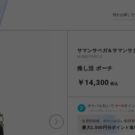
サマンサベガ＆サマンサ
錦糸町PARCO
推し活 ポーチ
￥14,300
税込
ポケパル払いで
0
〜
0
ポイ
（1P=1円）※キャンペーン分除
会員登録後、ポケパル払い初回登
最大1,500円分ポイント進