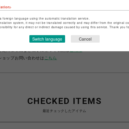
lation>
a foreign language using the automatic translation service.
anslation system, it may not be translated correctly and may differ from the original c
onsibility for any direct or indirect damage caused by using this service. Thank you 
ショップ名
サマンサベガ＆サマンサタバサ プチチョイス
Switch language
Cancel
店舗名
錦糸町PARCO
特定商取引法など法令に基づく表記は
こちら
ショップお問い合わせは
こちら
CHECKED ITEMS
最近チェックしたアイテム