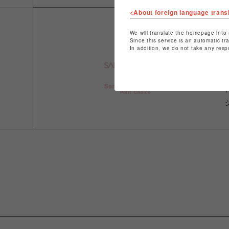
<About foreign language trans
We will translate the homepage into 
Since this service is an automatic tr
In addition, we do not take any resp