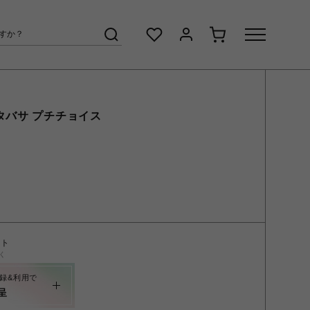
タバサ プチチョイス
ント
く
録&利用で
呈