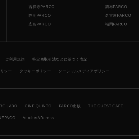
吉祥寺PARCO
調布PARCO
静岡PARCO
名古屋PARCO
広島PARCO
福岡PARCO
ご利用規約
特定商取引法などに基づく表記
ポリシー
クッキーポリシー
ソーシャルメディアポリシー
RO LABO
CINE QUINTO
PARCO出版
THE GUEST CAFE
DEPACO
AnotherADdress