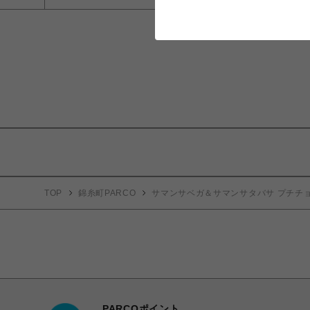
TOP
錦糸町PARCO
サマンサベガ＆サマンサタバサ プチチ
PARCOポイント