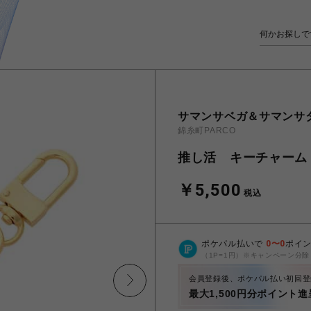
サマンサベガ＆サマンサ
錦糸町PARCO
推し活 キーチャーム
￥5,500
税込
ポケパル払いで
0
〜
0
ポイ
（1P=1円）※キャンペーン分除
会員登録後、ポケパル払い初回登
最大1,500円分ポイント進