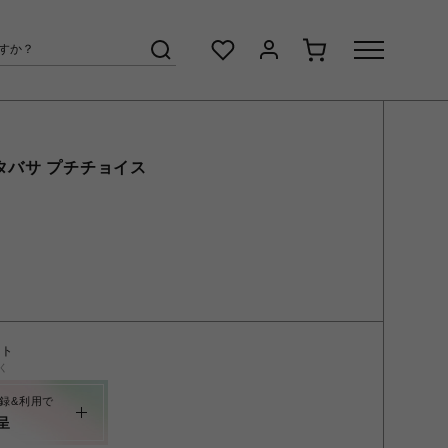
タバサ プチチョイス
ント
く
録&利用で
呈