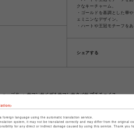
クなキーチャーム。
・ゴールドを基調とした華や
ェミニンなデザイン。
・ハートや王冠モチーフをあ
シェアする
ショップ名
サマンサベガ＆サマンサタバサ プチチョイス
店舗名
錦糸町PARCO
lation>
特定商取引法など法令に基づく表記は
こちら
a foreign language using the automatic translation service.
anslation system, it may not be translated correctly and may differ from the original c
ショップお問い合わせは
こちら
onsibility for any direct or indirect damage caused by using this service. Thank you 