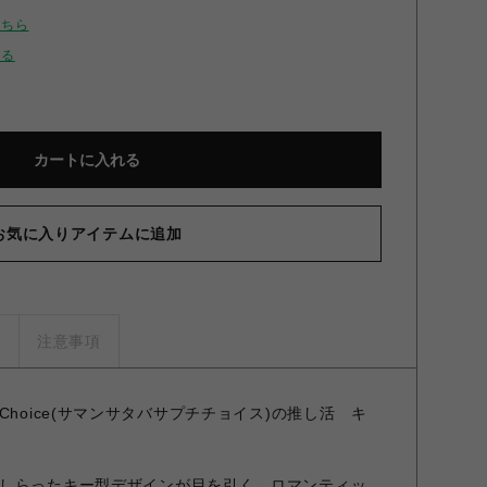
こちら
せる
カートに入れる
お気に入りアイテムに追加
ズ
注意事項
Petit Choice(サマンサタバサプチチョイス)の推し活 キ
しらったキー型デザインが目を引く、ロマンティッ