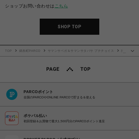
ショップお問い合わせは
こちら
SHOP TOP
TOP
錦糸町PARCO
サマンサベガ＆サマンサタバサ プチチョイス
推
…
し活 キーチャーム
PARCOポイント
全国のPARCOやONLINE PARCOで貯まる＆使える
ポケパル払い
初回登録＆お買物で最大1,500円分のPARCOポイント進呈