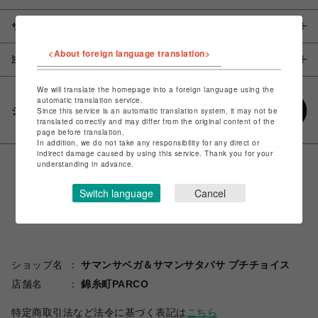
サイズ
<About foreign language translation>
注意事項
We will translate the homepage into a foreign language using the
automatic translation service.
シェアする
Since this service is an automatic translation system, it may not be
translated correctly and may differ from the original content of the
page before translation.
In addition, we do not take any responsibility for any direct or
indirect damage caused by using this service. Thank you for your
understanding in advance.
Switch language
Cancel
ショップ名
サマンサベガ＆サマンサタバサ プチチョイス
店舗名
錦糸町PARCO
特定商取引法など法令に基づく表記は
こちら