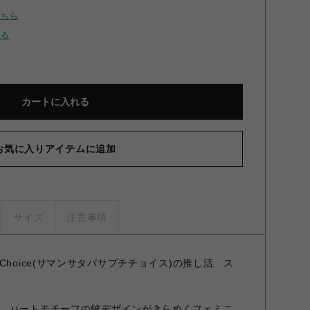
こちら
せる
カートに入れる
お気に入りアイテムに追加
サイズ
注意事項
Petit Choice(サマンサタバサプチチョイス)の推し活 ス
、ハートモチーフの鍵デザインがきらめくフェミニ