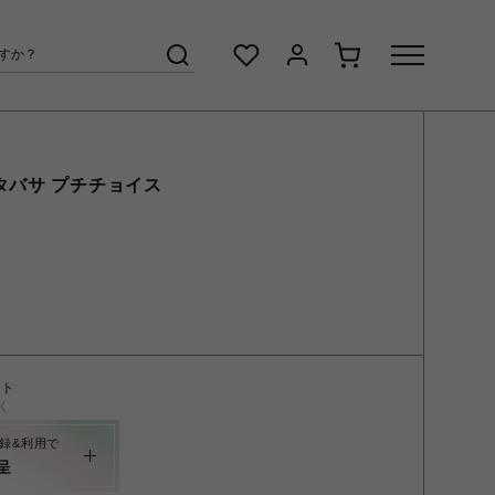
タバサ プチチョイス
ント
く
録&利用で
呈