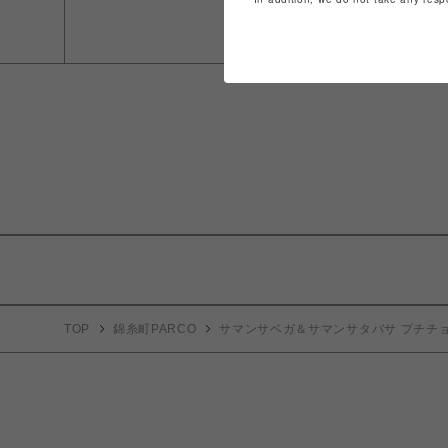
TOP
錦糸町PARCO
サマンサベガ＆サマンサタバサ プチチ