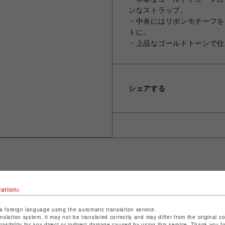
ンなストラップ。
・中央にはリボンモチーフを
トに。
・上品なゴールドトーンで仕
シェアする
ショップ名
サマンサベガ＆サマンサタバサ プチチョイス
lation>
店舗名
錦糸町PARCO
a foreign language using the automatic translation service.
anslation system, it may not be translated correctly and may differ from the original c
特定商取引法など法令に基づく表記は
こちら
onsibility for any direct or indirect damage caused by using this service. Thank you 