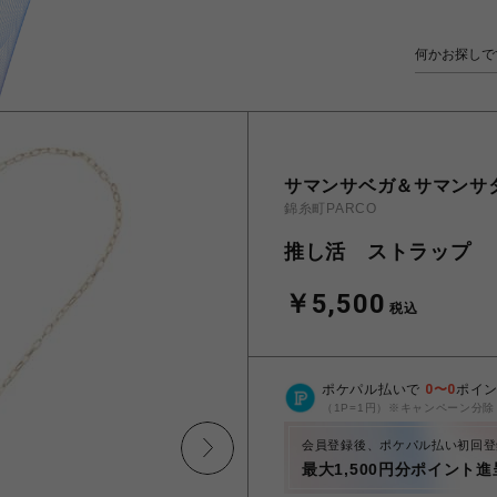
サマンサベガ＆サマンサ
錦糸町PARCO
推し活 ストラップ
￥5,500
税込
ポケパル払いで
0
〜
0
ポイ
（1P=1円）※キャンペーン分除
会員登録後、ポケパル払い初回登
最大1,500円分ポイント進