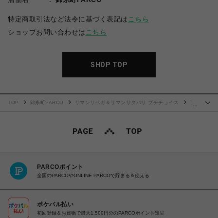
特定商取引法など法令に基づく表記は
こちら
ショップお問い合わせは
こちら
SHOP TOP
TOP
錦糸町PARCO
サマンサベガ＆サマンサタバサ プチチョイス
フ
…
ラワーアーチ 長財布
PARCOポイント
全国のPARCOやONLINE PARCOで貯まる＆使える
ポケパル払い
初回登録＆お買物で最大1,500円分のPARCOポイント進呈