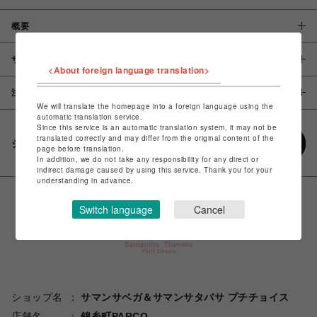
概要
サイズ
<About foreign language translation>
注意事項
We will translate the homepage into a foreign language using the
automatic translation service.
Since this service is an automatic translation system, it may not be
translated correctly and may differ from the original content of the
シェアする
page before translation.
In addition, we do not take any responsibility for any direct or
indirect damage caused by using this service. Thank you for your
understanding in advance.
Switch language
Cancel
ショップ名
サマンサベガ＆サマンサタバサ プチチョイス
店舗名
錦糸町PARCO