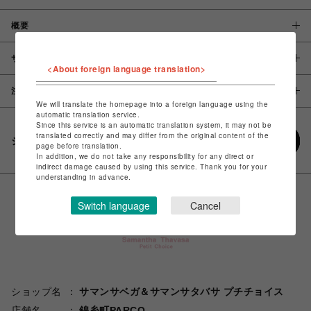
概要
サイズ
<About foreign language translation>
注意事項
We will translate the homepage into a foreign language using the
automatic translation service.
Since this service is an automatic translation system, it may not be
translated correctly and may differ from the original content of the
シェアする
page before translation.
In addition, we do not take any responsibility for any direct or
indirect damage caused by using this service. Thank you for your
understanding in advance.
Switch language
Cancel
ショップ名
サマンサベガ＆サマンサタバサ プチチョイス
店舗名
錦糸町PARCO