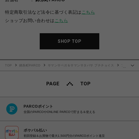
特定商取引法など法令に基づく表記は
こちら
ショップお問い合わせは
こちら
SHOP TOP
TOP
錦糸町PARCO
サマンサベガ＆サマンサタバサ プチチョイス
フ
…
ラワーアーチ ラウンドジップ長財布
PARCOポイント
全国のPARCOやONLINE PARCOで貯まる＆使える
ポケパル払い
初回登録＆お買物で最大1,500円分のPARCOポイント進呈