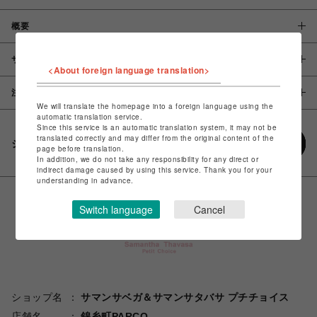
概要
サイズ
<About foreign language translation>
注意事項
We will translate the homepage into a foreign language using the
automatic translation service.
Since this service is an automatic translation system, it may not be
translated correctly and may differ from the original content of the
シェアする
page before translation.
In addition, we do not take any responsibility for any direct or
indirect damage caused by using this service. Thank you for your
understanding in advance.
Switch language
Cancel
ショップ名
サマンサベガ＆サマンサタバサ プチチョイス
店舗名
錦糸町PARCO