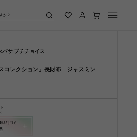
タバサ プチチョイス
スコレクション」長財布 ジャスミン
ント
く
録&利用で
呈