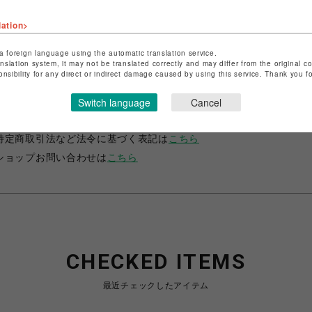
lation>
a foreign language using the automatic translation service.
anslation system, it may not be translated correctly and may differ from the original c
onsibility for any direct or indirect damage caused by using this service. Thank you 
ショップ名
サマンサベガ＆サマンサタバサ プチチョイス
Switch language
Cancel
店舗名
錦糸町PARCO
特定商取引法など法令に基づく表記は
こちら
ショップお問い合わせは
こちら
CHECKED ITEMS
最近チェックしたアイテム