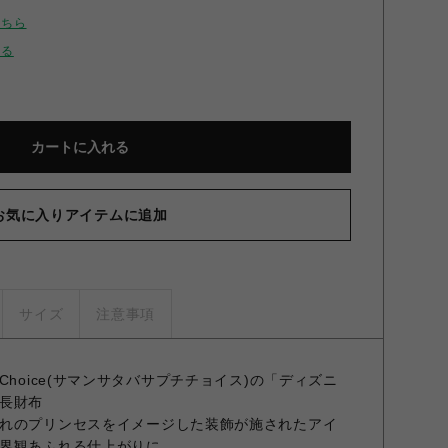
こちら
せる
カートに入れる
お気に入りアイテムに追加
サイズ
注意事項
Petit Choice(サマンサタバサプチチョイス)の「ディズニ
長財布
れのプリンセスをイメージした装飾が施されたアイ
界観あふれる仕上がりに。