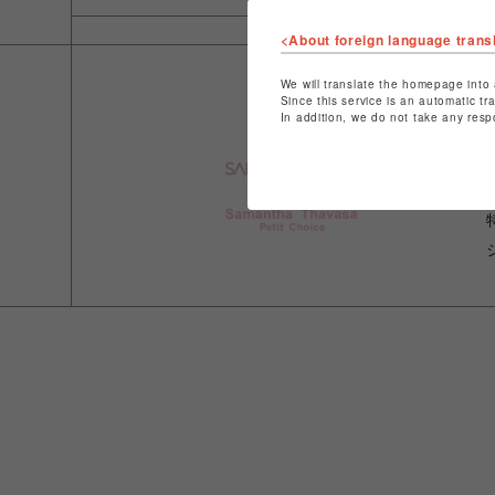
<About foreign language trans
We will translate the homepage into 
Since this service is an automatic tr
In addition, we do not take any resp