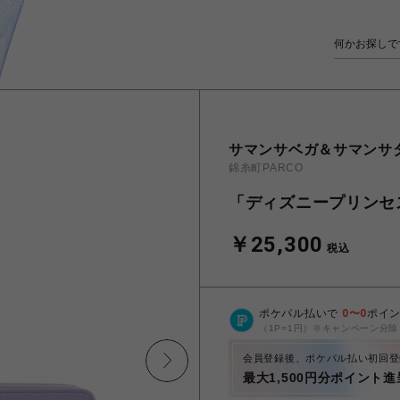
サマンサベガ＆サマンサ
錦糸町PARCO
「ディズニープリンセ
￥25,300
税込
ポケパル払いで
0
〜
0
ポイ
（1P=1円）※キャンペーン分除
会員登録後、ポケパル払い初回登
最大1,500円分ポイント進