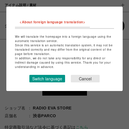
アイテム説明 / 素材
<About foreign language translation>
シェアする
We will translate the homepage into a foreign language using the
automatic translation service.
Since this service is an automatic translation system, it may not be
translated correctly and may differ from the original content of the
page before translation.
In addition, we do not take any responsibility for any direct or
indirect damage caused by using this service. Thank you for your
understanding in advance.
Switch language
Cancel
ショップ名
RADIO EVA STORE
店舗名
渋谷PARCO
特定商取引法など法令に基づく表記は
こちら