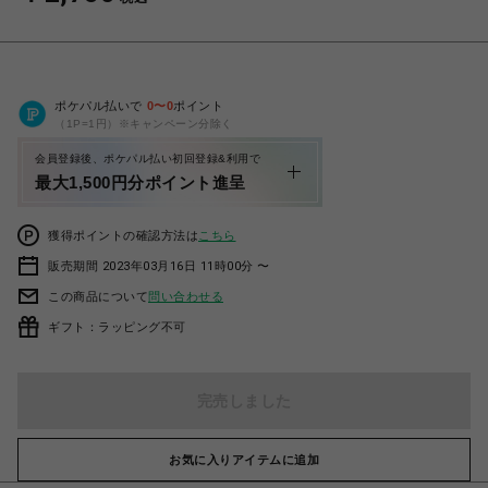
ポケパル払いで
0
〜
0
ポイント
（1P=1円）※キャンペーン分除く
会員登録後、ポケパル払い初回登録&利用で
最大1,500円分ポイント進呈
獲得ポイントの確認方法は
こちら
販売期間 2023年03月16日 11時00分 〜
この商品について
問い合わせる
ギフト：ラッピング不可
完売しました
お気に入りアイテムに追加