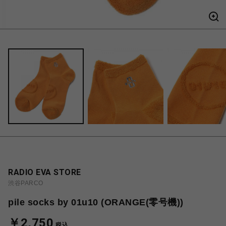
RADIO EVA STORE
渋谷PARCO
pile socks by 01u10 (ORANGE(零号機))
￥2,750
税込