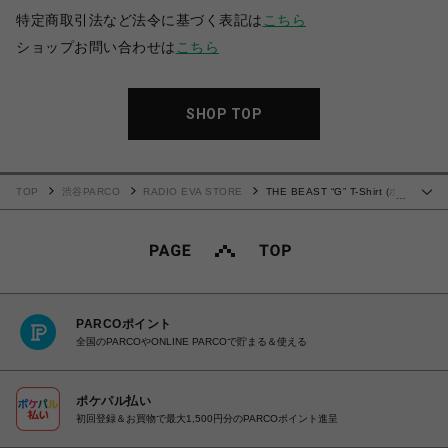
特定商取引法など法令に基づく表記は
こちら
ショップお問い合わせは
こちら
SHOP TOP
TOP
渋谷PARCO
RADIO EVA STORE
THE BEAST “G” T-Shirt (ホ
…
ワイト×レッド)
PARCOポイント
全国のPARCOやONLINE PARCOで貯まる＆使える
ポケパル払い
初回登録＆お買物で最大1,500円分のPARCOポイント進呈