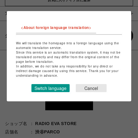
アイテム説明 / 素材
<About foreign language translation>
シェアする
We will translate the homepage into a foreign language using the
automatic translation service.
Since this service is an automatic translation system, it may not be
translated correctly and may differ from the original content of the
page before translation.
In addition, we do not take any responsibility for any direct or
indirect damage caused by using this service. Thank you for your
understanding in advance.
Switch language
Cancel
ショップ名
RADIO EVA STORE
店舗名
渋谷PARCO