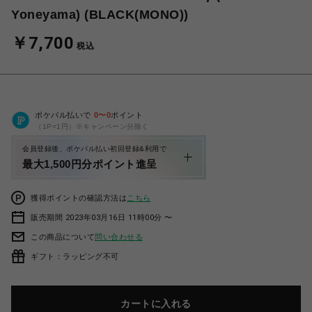
Yoneyama) (BLACK(MONO))
￥7,700
税込
ポケパル払いで
0
〜
0
ポイント
（1P=1円）※キャンペーン分除く
会員登録後、ポケパル払い初回登録&利用で
最大1,500円分ポイント進呈
獲得ポイントの確認方法は
こちら
販売期間 2023年03月16日 11時00分 〜
この商品について
問い合わせる
ギフト：ラッピング不可
カートに入れる