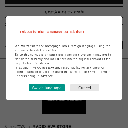
お気に入りアイテムに追加
アイテム説明 / 素材
<About foreign language translation>
シェアする
We will translate the homepage into a foreign language using the
automatic translation service.
Since this service is an automatic translation system, it may not be
translated correctly and may differ from the original content of the
page before translation.
In addition, we do not take any responsibility for any direct or
indirect damage caused by using this service. Thank you for your
understanding in advance.
Switch language
Cancel
ショップ名
RADIO EVA STORE