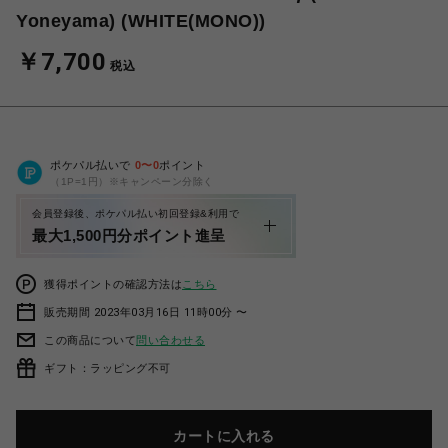
Yoneyama) (WHITE(MONO))
￥7,700
税込
ポケパル払いで
0
〜
0
ポイント
（1P=1円）※キャンペーン分除く
会員登録後、ポケパル払い初回登録&利用で
最大1,500円分ポイント進呈
獲得ポイントの確認方法は
こちら
販売期間 2023年03月16日 11時00分 〜
この商品について
問い合わせる
ギフト：ラッピング不可
カートに入れる