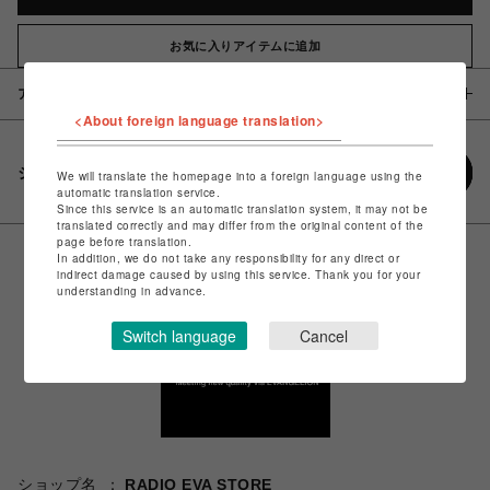
お気に入りアイテムに追加
アイテム説明 / 素材
<About foreign language translation>
シェアする
We will translate the homepage into a foreign language using the
automatic translation service.
Since this service is an automatic translation system, it may not be
translated correctly and may differ from the original content of the
page before translation.
In addition, we do not take any responsibility for any direct or
indirect damage caused by using this service. Thank you for your
understanding in advance.
Switch language
Cancel
ショップ名
RADIO EVA STORE