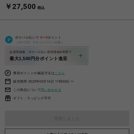
￥27,500
税込
ポケパル払いで
0
〜
0
ポイント
（1P=1円）※キャンペーン分除く
会員登録後、ポケパル払い初回登録&利用で
最大1,500円分ポイント進呈
獲得ポイントの確認方法は
こちら
販売期間 2023年03月16日 11時00分 〜
この商品について
問い合わせる
ギフト：ラッピング不可
完売しました