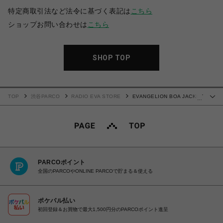
特定商取引法など法令に基づく表記は
こちら
ショップお問い合わせは
こちら
SHOP TOP
TOP
渋谷PARCO
RADIO EVA STORE
EVANGELION BOA JACKET
…
β (NATURAL(EVA-00))
PARCOポイント
全国のPARCOやONLINE PARCOで貯まる＆使える
ポケパル払い
初回登録＆お買物で最大1,500円分のPARCOポイント進呈