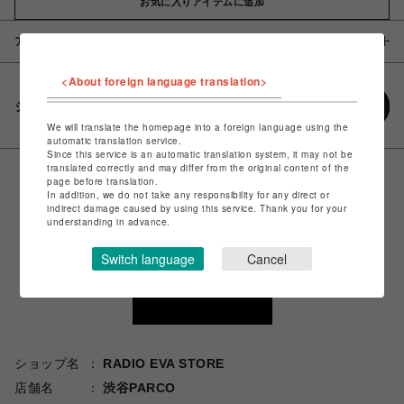
お気に入りアイテムに追加
アイテム説明 / 素材
<About foreign language translation>
シェアする
We will translate the homepage into a foreign language using the
automatic translation service.
Since this service is an automatic translation system, it may not be
translated correctly and may differ from the original content of the
page before translation.
In addition, we do not take any responsibility for any direct or
indirect damage caused by using this service. Thank you for your
understanding in advance.
Switch language
Cancel
ショップ名
RADIO EVA STORE
店舗名
渋谷PARCO