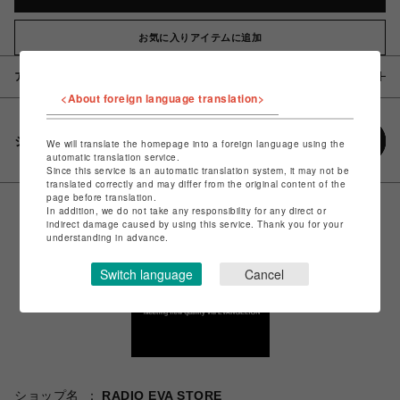
お気に入りアイテムに追加
アイテム説明 / 素材
<About foreign language translation>
シェアする
We will translate the homepage into a foreign language using the
automatic translation service.
Since this service is an automatic translation system, it may not be
translated correctly and may differ from the original content of the
page before translation.
In addition, we do not take any responsibility for any direct or
indirect damage caused by using this service. Thank you for your
understanding in advance.
Switch language
Cancel
ショップ名
RADIO EVA STORE