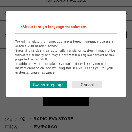
お気に入りアイテムに追加
アイテム説明 / 素材
<About foreign language translation>
シェアする
We will translate the homepage into a foreign language using the
automatic translation service.
Since this service is an automatic translation system, it may not be
translated correctly and may differ from the original content of the
page before translation.
In addition, we do not take any responsibility for any direct or
indirect damage caused by using this service. Thank you for your
understanding in advance.
Switch language
Cancel
ショップ名
RADIO EVA STORE
店舗名
渋谷PARCO