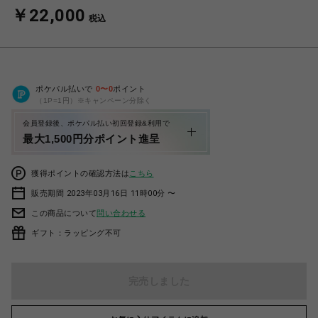
￥22,000
税込
ポケパル払いで
0
〜
0
ポイント
（1P=1円）※キャンペーン分除く
会員登録後、ポケパル払い初回登録&利用で
最大1,500円分ポイント進呈
獲得ポイントの確認方法は
こちら
販売期間 2023年03月16日 11時00分 〜
この商品について
問い合わせる
ギフト：ラッピング不可
完売しました