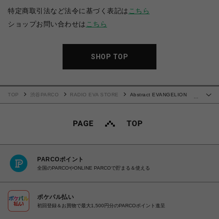
特定商取引法など法令に基づく表記は
こちら
ショップお問い合わせは
こちら
SHOP TOP
TOP
渋谷PARCO
RADIO EVA STORE
Abstract EVANGELION
…
Solid Cutsew (KENTA KAKIKAWA) (BLACK(初号機))
PARCOポイント
全国のPARCOやONLINE PARCOで貯まる＆使える
ポケパル払い
初回登録＆お買物で最大1,500円分のPARCOポイント進呈