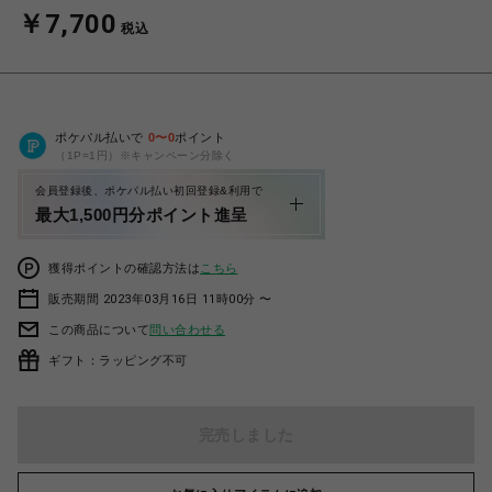
￥7,700
税込
ポケパル払いで
0
〜
0
ポイント
（1P=1円）※キャンペーン分除く
会員登録後、ポケパル払い初回登録&利用で
最大1,500円分ポイント進呈
獲得ポイントの確認方法は
こちら
販売期間 2023年03月16日 11時00分 〜
この商品について
問い合わせる
ギフト：ラッピング不可
完売しました