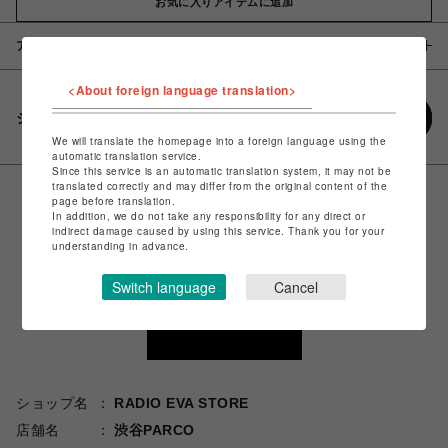
お気に入りアイテムに追加
アイテム説明 / 素材
<About foreign language translation>
シェアする
We will translate the homepage into a foreign language using the
automatic translation service.
Since this service is an automatic translation system, it may not be
translated correctly and may differ from the original content of the
page before translation.
In addition, we do not take any responsibility for any direct or
indirect damage caused by using this service. Thank you for your
understanding in advance.
Switch language
Cancel
ショップ名
RADIO EVA STORE
店舗名
渋谷PARCO