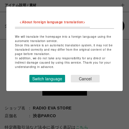
アイテム説明 / 素材
<About foreign language translation>
シェアする
We will translate the homepage into a foreign language using the
automatic translation service.
Since this service is an automatic translation system, it may not be
translated correctly and may differ from the original content of the
page before translation.
In addition, we do not take any responsibility for any direct or
indirect damage caused by using this service. Thank you for your
understanding in advance.
Switch language
Cancel
ショップ名
RADIO EVA STORE
店舗名
渋谷PARCO
特定商取引法など法令に基づく表記は
こちら