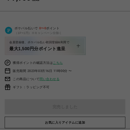
ポケパル払いで
0
〜
0
ポイント
（1P=1円）※キャンペーン分除く
会員登録後、ポケパル払い初回登録&利用で
最大1,500円分ポイント進呈
獲得ポイントの確認方法は
こちら
販売期間 2023年03月16日 11時00分 〜
この商品について
問い合わせる
ギフト：ラッピング不可
完売しました
お気に入りアイテムに追加