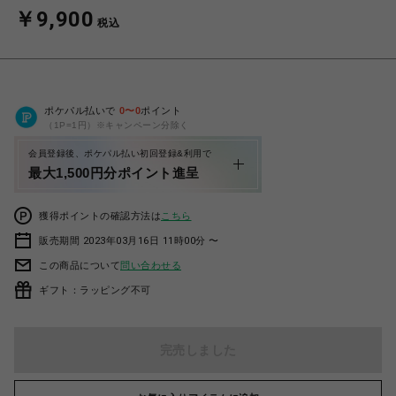
￥9,900
税込
ポケパル払いで
0
〜
0
ポイント
（1P=1円）※キャンペーン分除く
会員登録後、ポケパル払い初回登録&利用で
最大1,500円分ポイント進呈
獲得ポイントの確認方法は
こちら
販売期間 2023年03月16日 11時00分 〜
この商品について
問い合わせる
ギフト：ラッピング不可
完売しました