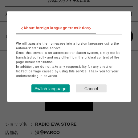
お気に入りアイテムに追加
アイテム説明 / 素材
<About foreign language translation>
シェアする
We will translate the homepage into a foreign language using the
automatic translation service.
Since this service is an automatic translation system, it may not be
translated correctly and may differ from the original content of the
page before translation.
In addition, we do not take any responsibility for any direct or
indirect damage caused by using this service. Thank you for your
understanding in advance.
Switch language
Cancel
ショップ名
RADIO EVA STORE
店舗名
渋谷PARCO