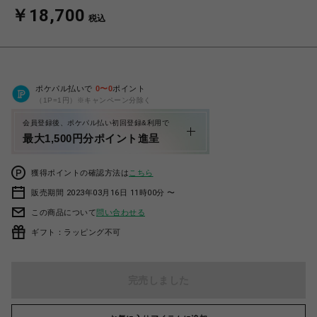
￥18,700
税込
ポケパル払いで
0
〜
0
ポイント
（1P=1円）※キャンペーン分除く
会員登録後、ポケパル払い初回登録&利用で
最大1,500円分ポイント進呈
獲得ポイントの確認方法は
こちら
販売期間 2023年03月16日 11時00分 〜
この商品について
問い合わせる
ギフト：ラッピング不可
完売しました