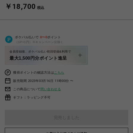
￥18,700
税込
ポケパル払いで
0
〜
0
ポイント
（1P=1円）※キャンペーン分除く
会員登録後、ポケパル払い初回登録&利用で
最大1,500円分ポイント進呈
獲得ポイントの確認方法は
こちら
販売期間 2023年03月16日 11時00分 〜
この商品について
問い合わせる
ギフト：ラッピング不可
完売しました