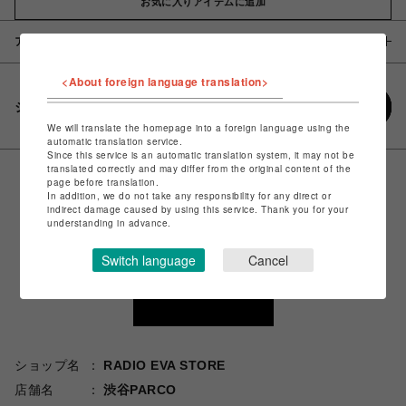
お気に入りアイテムに追加
アイテム説明 / 素材
<About foreign language translation>
シェアする
We will translate the homepage into a foreign language using the
automatic translation service.
Since this service is an automatic translation system, it may not be
translated correctly and may differ from the original content of the
page before translation.
In addition, we do not take any responsibility for any direct or
indirect damage caused by using this service. Thank you for your
understanding in advance.
Switch language
Cancel
ショップ名
RADIO EVA STORE
店舗名
渋谷PARCO