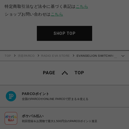
特定商取引法など法令に基づく表記は
こちら
ショップお問い合わせは
こちら
SHOP TOP
TOP
渋谷PARCO
RADIO EVA STORE
EVANGELION SWITCHING
…
NYLON JACKET (BLACK×BLUE×YELLOW(00))
PARCOポイント
全国のPARCOやONLINE PARCOで貯まる＆使える
ポケパル払い
初回登録＆お買物で最大1,500円分のPARCOポイント進呈