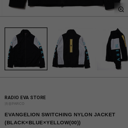
RADIO EVA STORE
渋谷PARCO
EVANGELION SWITCHING NYLON JACKET
(BLACK×BLUE×YELLOW(00))