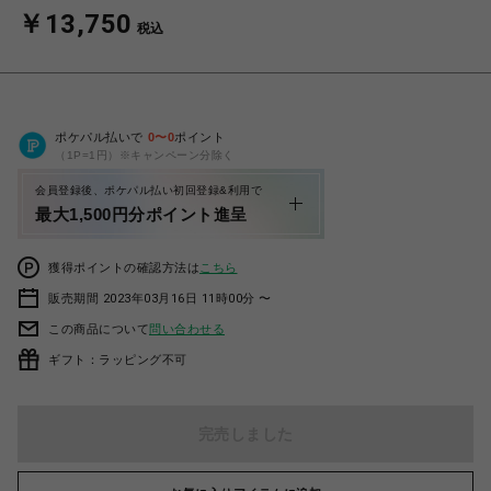
￥13,750
税込
ポケパル払いで
0
〜
0
ポイント
（1P=1円）※キャンペーン分除く
会員登録後、ポケパル払い初回登録&利用で
最大1,500円分ポイント進呈
獲得ポイントの確認方法は
こちら
販売期間 2023年03月16日 11時00分 〜
この商品について
問い合わせる
ギフト：ラッピング不可
完売しました