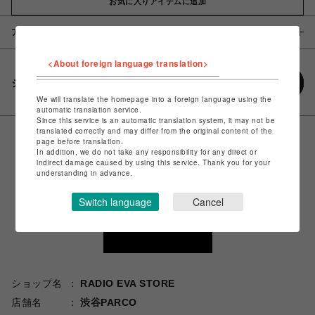
お気に入りアイテムに追加
アイテム説明 / 素材
<About foreign language translation>
シェアする
We will translate the homepage into a foreign language using the
automatic translation service.
Since this service is an automatic translation system, it may not be
translated correctly and may differ from the original content of the
page before translation.
In addition, we do not take any responsibility for any direct or
indirect damage caused by using this service. Thank you for your
understanding in advance.
Switch language
Cancel
ショップ名
RADIO EVA STORE
店舗名
渋谷PARCO