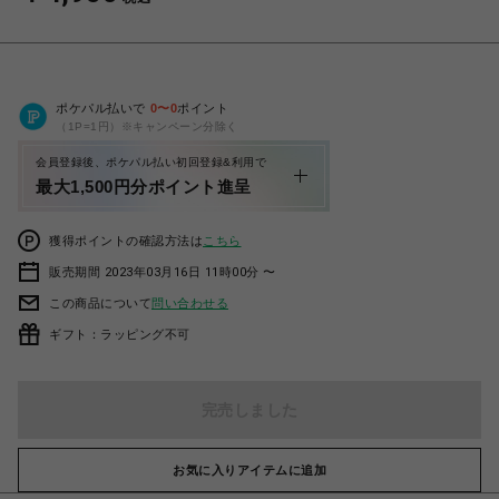
ポケパル払いで
0
〜
0
ポイント
（1P=1円）※キャンペーン分除く
会員登録後、ポケパル払い初回登録&利用で
最大1,500円分ポイント進呈
獲得ポイントの確認方法は
こちら
販売期間 2023年03月16日 11時00分 〜
この商品について
問い合わせる
ギフト：ラッピング不可
完売しました
お気に入りアイテムに追加