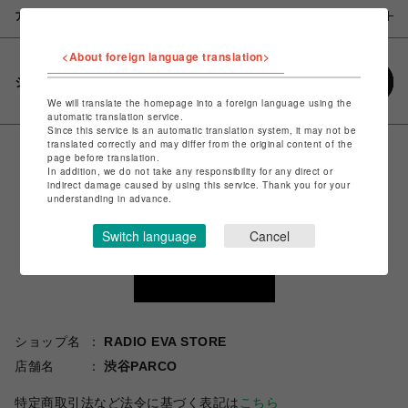
アイテム説明 / 素材
<About foreign language translation>
シェアする
We will translate the homepage into a foreign language using the
automatic translation service.
Since this service is an automatic translation system, it may not be
translated correctly and may differ from the original content of the
page before translation.
In addition, we do not take any responsibility for any direct or
indirect damage caused by using this service. Thank you for your
understanding in advance.
Switch language
Cancel
ショップ名
RADIO EVA STORE
店舗名
渋谷PARCO
特定商取引法など法令に基づく表記は
こちら