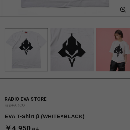
RADIO EVA STORE
渋谷PARCO
EVA T-Shirt β (WHITE×BLACK)
￥4,950
税込