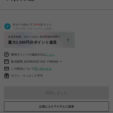
ポケパル払いで
0
〜
0
ポイント
（1P=1円）※キャンペーン分除く
会員登録後、ポケパル払い初回登録&利用で
最大1,500円分ポイント進呈
獲得ポイントの確認方法は
こちら
販売期間 2023年03月16日 11時00分 〜
この商品について
問い合わせる
ギフト：ラッピング不可
完売しました
お気に入りアイテムに追加