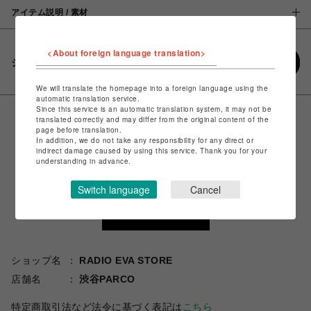
アイテム説明 / 素材
<About foreign language translation>
シェアする
We will translate the homepage into a foreign language using the
automatic translation service.
Since this service is an automatic translation system, it may not be
translated correctly and may differ from the original content of the
page before translation.
In addition, we do not take any responsibility for any direct or
indirect damage caused by using this service. Thank you for your
understanding in advance.
Switch language
Cancel
ショップ名
RADIO EVA STORE
店舗名
渋谷PARCO
特定商取引法など法令に基づく表記は
こちら