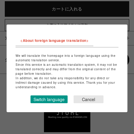
カートに入れる
お気に入りアイテムに追加
アイテム説明 / 素材
<About foreign language translation>
We will translate the homepage into a foreign language using the
シェアする
automatic translation service.
Since this service is an automatic translation system, it may not be
translated correctly and may differ from the original content of the
page before translation.
In addition, we do not take any responsibility for any direct or
indirect damage caused by using this service. Thank you for your
understanding in advance.
Switch language
Cancel