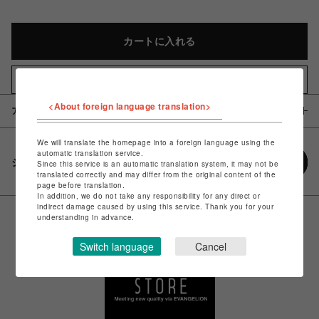
カートに入れる
お気に入りアイテムに追加
<About foreign language translation>
アイテム説明 / 素材
We will translate the homepage into a foreign language using the
automatic translation service.
シェアする
Since this service is an automatic translation system, it may not be
translated correctly and may differ from the original content of the
page before translation.
In addition, we do not take any responsibility for any direct or
indirect damage caused by using this service. Thank you for your
understanding in advance.
Switch language
Cancel