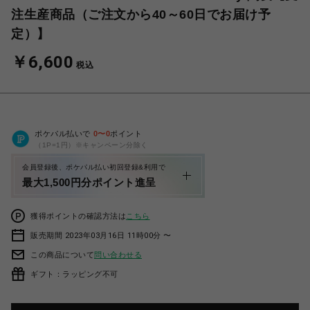
注生産商品（ご注文から40～60日でお届け予
定）】
￥6,600
税込
ポケパル払いで
0
〜
0
ポイント
（1P=1円）※キャンペーン分除く
会員登録後、ポケパル払い初回登録&利用で
最大1,500円分ポイント進呈
獲得ポイントの確認方法は
こちら
販売期間 2023年03月16日 11時00分 〜
この商品について
問い合わせる
ギフト：ラッピング不可