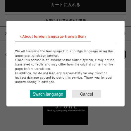
カートに入れる
お気に入りアイテムに追加
アイテム説明 / 素材
<About foreign language translation>
We will translate the homepage into a foreign language using the
シェアする
automatic translation service.
Since this service is an automatic translation system, it may not be
translated correctly and may differ from the original content of the
page before translation.
In addition, we do not take any responsibility for any direct or
indirect damage caused by using this service. Thank you for your
understanding in advance.
Switch language
Cancel