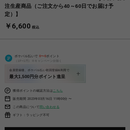
注生産商品（ご注文から40～60日でお届け予
定）】
￥6,600
税込
ポケパル払いで
0
〜
0
ポイント
（1P=1円）※キャンペーン分除く
会員登録後、ポケパル払い初回登録&利用で
最大1,500円分ポイント進呈
獲得ポイントの確認方法は
こちら
販売期間 2023年03月16日 11時00分 〜
この商品について
問い合わせる
ギフト：ラッピング不可