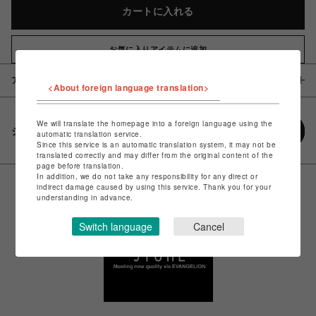
カートに入れる
お気に入りアイテムに追加
アイテム説明 / 素材
<About foreign language translation>
We will translate the homepage into a foreign language using the
シェアする
automatic translation service.
Since this service is an automatic translation system, it may not be
translated correctly and may differ from the original content of the
page before translation.
In addition, we do not take any responsibility for any direct or
indirect damage caused by using this service. Thank you for your
understanding in advance.
Switch language
Cancel