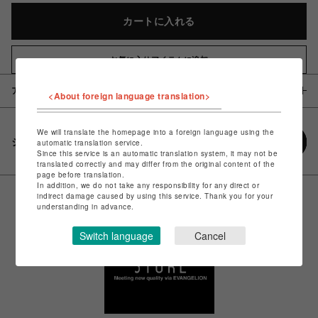
カートに入れる
お気に入りアイテムに追加
アイテム説明 / 素材
<About foreign language translation>
We will translate the homepage into a foreign language using the
シェアする
automatic translation service.
Since this service is an automatic translation system, it may not be
translated correctly and may differ from the original content of the
page before translation.
In addition, we do not take any responsibility for any direct or
indirect damage caused by using this service. Thank you for your
understanding in advance.
Switch language
Cancel