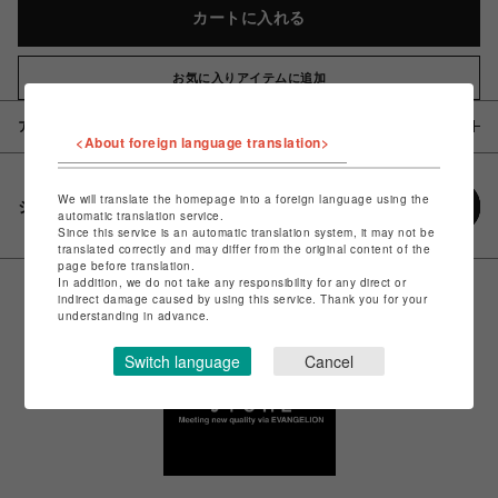
カートに入れる
お気に入りアイテムに追加
アイテム説明 / 素材
<About foreign language translation>
We will translate the homepage into a foreign language using the
シェアする
automatic translation service.
Since this service is an automatic translation system, it may not be
translated correctly and may differ from the original content of the
page before translation.
In addition, we do not take any responsibility for any direct or
indirect damage caused by using this service. Thank you for your
understanding in advance.
Switch language
Cancel