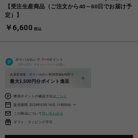
【受注生産商品（ご注文から40～60日でお届け予
定）】
￥6,600
税込
ポケパル払いで
0
〜
0
ポイント
（1P=1円）※キャンペーン分除く
会員登録後、ポケパル払い初回登録&利用で
最大1,500円分ポイント進呈
獲得ポイントの確認方法は
こちら
販売期間 2023年03月16日 11時00分 〜
この商品について
問い合わせる
ギフト：ラッピング不可