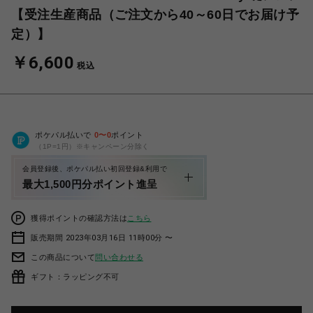
【受注生産商品（ご注文から40～60日でお届け予
定）】
￥6,600
税込
ポケパル払いで
0
〜
0
ポイント
（1P=1円）※キャンペーン分除く
会員登録後、ポケパル払い初回登録&利用で
最大1,500円分ポイント進呈
獲得ポイントの確認方法は
こちら
販売期間 2023年03月16日 11時00分 〜
この商品について
問い合わせる
ギフト：ラッピング不可