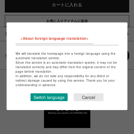
カートに入れる
お気に入りアイテムに追加
アイテム説明 / 素材
<About foreign language translation>
We will translate the homepage into a foreign language using the
シェアする
automatic translation service.
Since this service is an automatic translation system, it may not be
translated correctly and may differ from the original content of the
page before translation.
In addition, we do not take any responsibility for any direct or
indirect damage caused by using this service. Thank you for your
understanding in advance.
Switch language
Cancel