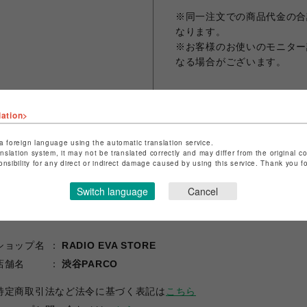
※同一注文での商品代金の合計
なります。
※お客様のお使いのモニター
なる場合がございます。
lation>
シェアする
a foreign language using the automatic translation service.
anslation system, it may not be translated correctly and may differ from the original c
onsibility for any direct or indirect damage caused by using this service. Thank you 
Switch language
Cancel
ショップ名
RADIO EVA STORE
店舗名
渋谷PARCO
特定商取引法など法令に基づく表記は
こちら