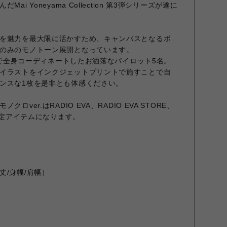
i Yoneyama Collection 第3弾シリーズが遂に
を魅力を最大限に活かすため、キャンバスとなるボ
のみのモノトーン展開となっています。
テムで全身コーディネートしたお洒落なパイロット5名。
イラストをインクジェットプリントで施すことで自
ンスな1枚を是非とも体感ください。
ver.はRADIO EVA、RADIO EVA STORE、
の限定アイテムになります。
丈/身幅/肩幅）