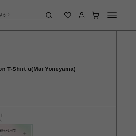
on T-Shirt α(Mai Yoneyama)
ント
く
録&利用で