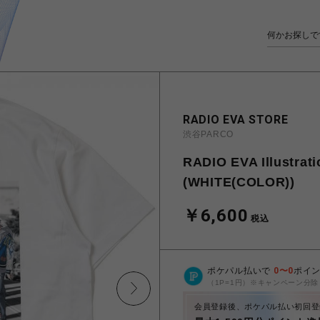
RADIO EVA STORE
渋谷PARCO
RADIO EVA Illustrati
(WHITE(COLOR))
￥6,600
税込
ポケパル払いで
0
〜
0
ポイ
（1P=1円）※キャンペーン分除
会員登録後、ポケパル払い初回登