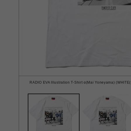
RADIO EVA Illustration T-Shirt α(Mai Yoneyama) (W