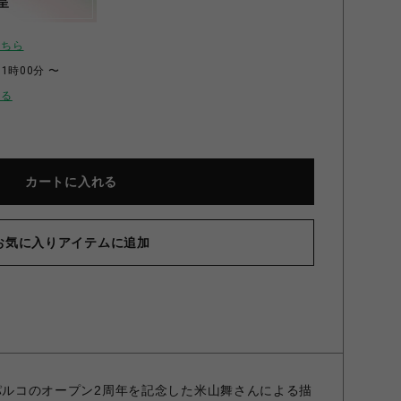
呈
こちら
11時00分 〜
せる
カートに入れる
お気に入りアイテムに追加
@渋谷パルコのオープン2周年を記念した米山舞さんによる描