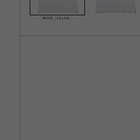
WHITE（COLOR）