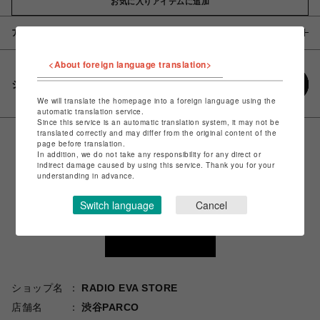
お気に入りアイテムに追加
アイテム説明 / 素材
<About foreign language translation>
シェアする
We will translate the homepage into a foreign language using the
automatic translation service.
Since this service is an automatic translation system, it may not be
translated correctly and may differ from the original content of the
page before translation.
In addition, we do not take any responsibility for any direct or
indirect damage caused by using this service. Thank you for your
understanding in advance.
Switch language
Cancel
ショップ名
RADIO EVA STORE
店舗名
渋谷PARCO