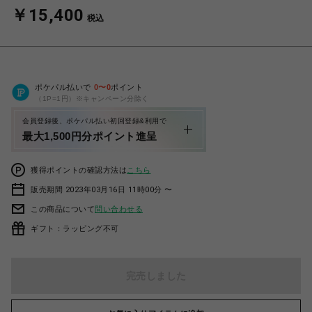
￥15,400
税込
ポケパル払いで
0
〜
0
ポイント
（1P=1円）※キャンペーン分除く
会員登録後、ポケパル払い初回登録&利用で
最大1,500円分ポイント進呈
獲得ポイントの確認方法は
こちら
販売期間 2023年03月16日 11時00分 〜
この商品について
問い合わせる
ギフト：ラッピング不可
完売しました