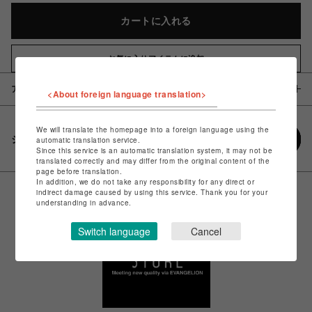
カートに入れる
お気に入りアイテムに追加
アイテム説明 / 素材
<About foreign language translation>
We will translate the homepage into a foreign language using the
シェアする
automatic translation service.
Since this service is an automatic translation system, it may not be
translated correctly and may differ from the original content of the
page before translation.
In addition, we do not take any responsibility for any direct or
indirect damage caused by using this service. Thank you for your
understanding in advance.
Switch language
Cancel