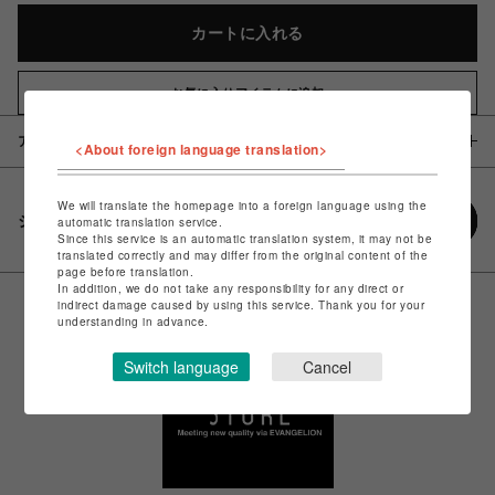
カートに入れる
お気に入りアイテムに追加
アイテム説明 / 素材
<About foreign language translation>
We will translate the homepage into a foreign language using the
シェアする
automatic translation service.
Since this service is an automatic translation system, it may not be
translated correctly and may differ from the original content of the
page before translation.
In addition, we do not take any responsibility for any direct or
indirect damage caused by using this service. Thank you for your
understanding in advance.
Switch language
Cancel