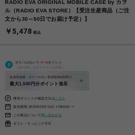
RADIO EVA ORIGINAL MOBILE CASE by カヲ
ル（RADIO EVA STORE）【受注生産商品（ご注
文から30～50日でお届け予定）】
￥5,478
税込
ポケパル払いで
0
〜
0
ポイント
（1P=1円）※キャンペーン分除く
会員登録後、ポケパル払い初回登録&利用で
最大1,500円分ポイント進呈
獲得ポイントの確認方法は
こちら
販売期間 2023年03月16日 11時00分 〜
この商品について
問い合わせる
ギフト：ラッピング不可