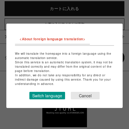
カートに入れる
お気に入りアイテムに追加
アイテム説明 / 素材
<About foreign language translation>
We will translate the homepage into a foreign language using the
シェアする
automatic translation service.
Since this service is an automatic translation system, it may not be
translated correctly and may differ from the original content of the
page before translation.
In addition, we do not take any responsibility for any direct or
indirect damage caused by using this service. Thank you for your
understanding in advance.
Switch language
Cancel