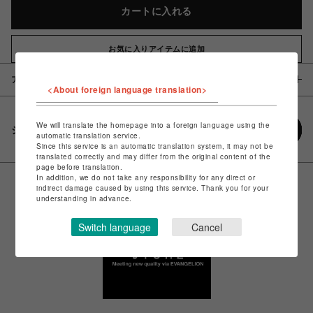
カートに入れる
お気に入りアイテムに追加
アイテム説明 / 素材
<About foreign language translation>
We will translate the homepage into a foreign language using the
シェアする
automatic translation service.
Since this service is an automatic translation system, it may not be
translated correctly and may differ from the original content of the
page before translation.
In addition, we do not take any responsibility for any direct or
indirect damage caused by using this service. Thank you for your
understanding in advance.
Switch language
Cancel