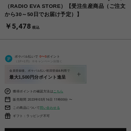
（RADIO EVA STORE）【受注生産商品（ご注文
から30～50日でお届け予定）】
￥5,478
税込
ポケパル払いで
0
〜
0
ポイント
（1P=1円）※キャンペーン分除く
会員登録後、ポケパル払い初回登録&利用で
最大1,500円分ポイント進呈
獲得ポイントの確認方法は
こちら
販売期間 2023年03月16日 11時00分 〜
この商品について
問い合わせる
ギフト：ラッピング不可