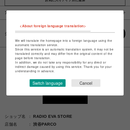
アイテム説明 / 素材
<About foreign language translation>
シェアする
We will translate the homepage into a foreign language using the
automatic translation service.
Since this service is an automatic translation system, it may not be
translated correctly and may differ from the original content of the
page before translation.
In addition, we do not take any responsibility for any direct or
indirect damage caused by using this service. Thank you for your
understanding in advance.
Switch language
Cancel
ショップ名
RADIO EVA STORE
店舗名
渋谷PARCO