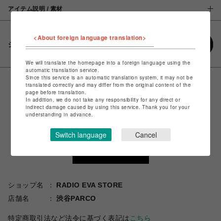
アイテム説明 / 素材
<About foreign language translation>
シェアする
We will translate the homepage into a foreign language using the
automatic translation service.
Since this service is an automatic translation system, it may not be
translated correctly and may differ from the original content of the
page before translation.
In addition, we do not take any responsibility for any direct or
indirect damage caused by using this service. Thank you for your
understanding in advance.
Switch language
Cancel
ショップ名
RADIO EVA STORE
店舗名
渋谷PARCO
特定商取引法など法令に基づく表記は
こちら