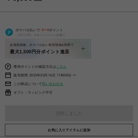
ポケパル払いで
0
〜
0
ポイント
（1P=1円）※キャンペーン分除く
会員登録後、ポケパル払い初回登録&利用で
最大1,500円分ポイント進呈
獲得ポイントの確認方法は
こちら
販売期間 2023年03月16日 11時00分 〜
この商品について
問い合わせる
ギフト：ラッピング不可
完売しました
お気に入りアイテムに追加