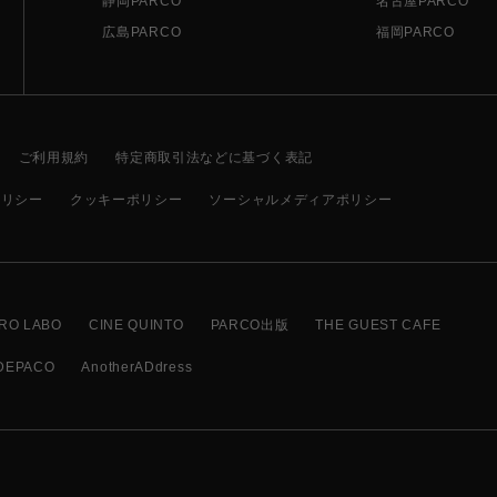
静岡PARCO
名古屋PARCO
広島PARCO
福岡PARCO
ご利用規約
特定商取引法などに基づく表記
ポリシー
クッキーポリシー
ソーシャルメディアポリシー
RO LABO
CINE QUINTO
PARCO出版
THE GUEST CAFE
DEPACO
AnotherADdress