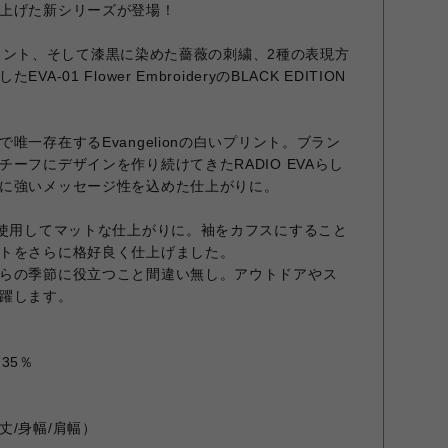
上げた新シリーズが登場！
ロゴプリント、そして漆黒に染めた薔薇の刺繍、2種の表現方
-01 Flower EmbroideryのBLACK EDITION
唯一存在するEvangelionの白いプリント。ブラン
ーフにデザインを作り続けてきたRADIO EVAらし
に強いメッセージ性を込めた仕上がりに。
を使用してマットな仕上がりに。袖をカフスにすること
トをさらに格好良く仕上げました。
らの季節に役立つこと間違い無し。アウトドアやス
躍します。
35％
丈/身幅/肩幅）