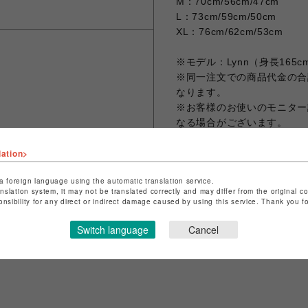
M：70cm/56cm/47cm
L：73cm/59cm/50cm
XL：76cm/62cm/53cm
※モデル：Lynn（身長165
※同一注文での商品代金の合計
なります。
※お客様のお使いのモニター
なる場合がございます。
※画像は試作品の為、実際の
lation>
a foreign language using the automatic translation service.
anslation system, it may not be translated correctly and may differ from the original c
シェアする
onsibility for any direct or indirect damage caused by using this service. Thank you 
Switch language
Cancel