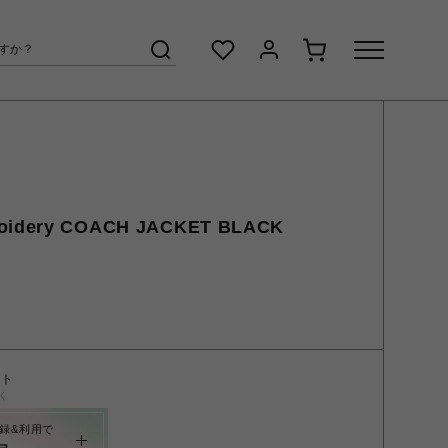
roidery COACH JACKET BLACK
ント
く
録&利用で