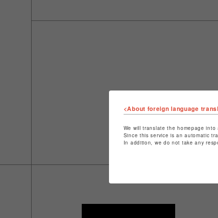
<About foreign language trans
We will translate the homepage into 
Since this service is an automatic tr
In addition, we do not take any resp