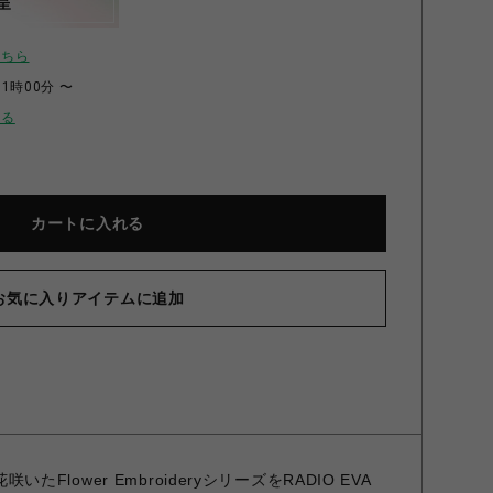
呈
こちら
11時00分 〜
せる
カートに入れる
お気に入りアイテムに追加
で花咲いたFlower EmbroideryシリーズをRADIO EVA