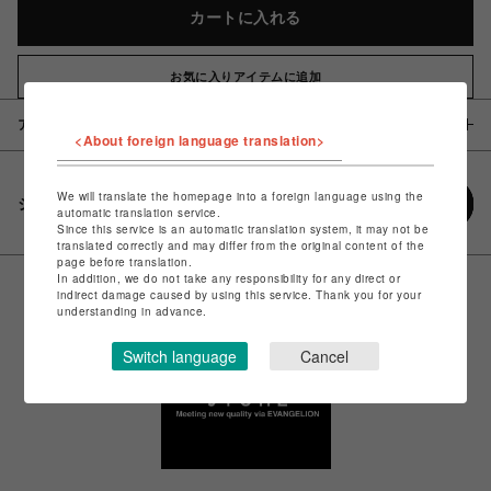
カートに入れる
お気に入りアイテムに追加
アイテム説明 / 素材
<About foreign language translation>
We will translate the homepage into a foreign language using the
シェアする
automatic translation service.
Since this service is an automatic translation system, it may not be
translated correctly and may differ from the original content of the
page before translation.
In addition, we do not take any responsibility for any direct or
indirect damage caused by using this service. Thank you for your
understanding in advance.
Switch language
Cancel