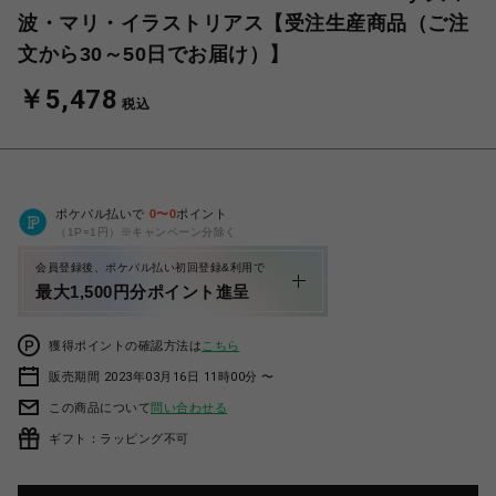
波・マリ・イラストリアス【受注生産商品（ご注
文から30～50日でお届け）】
￥5,478
税込
ポケパル払いで
0
〜
0
ポイント
（1P=1円）※キャンペーン分除く
会員登録後、ポケパル払い初回登録&利用で
最大1,500円分ポイント進呈
獲得ポイントの確認方法は
こちら
販売期間 2023年03月16日 11時00分 〜
この商品について
問い合わせる
ギフト：ラッピング不可