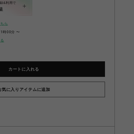
録&利用で
呈
こちら
11時00分 〜
せる
カートに入れる
お気に入りアイテムに追加