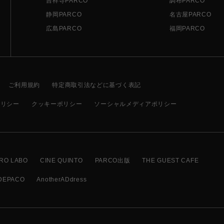
吉祥寺PARCO
調布PARCO
静岡PARCO
名古屋PARCO
広島PARCO
福岡PARCO
ご利用規約
特定商取引法などに基づく表記
ポリシー
クッキーポリシー
ソーシャルメディアポリシー
RO LABO
CINE QUINTO
PARCO出版
THE GUEST CAFE
DEPACO
AnotherADdress