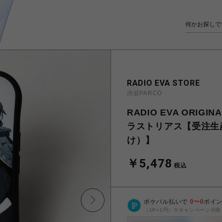
RADIO EVA STORE
渋谷PARCO
RADIO EVA ORIGI
ラストリアス【受注生
け）】
￥5,478
税込
ポケパル払いで
0
〜
0
ポイ
（1P=1円）※キャンペーン分除