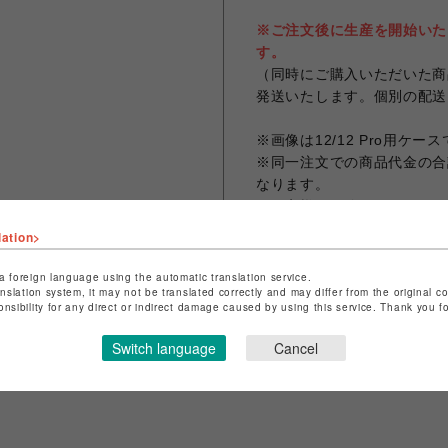
※ご注文後に生産を開始いた
す。
（同時にご購入いただいた商
発送いたします。個別の配送
※画像は12/12 Pro用ケー
※同一注文での商品代金の合計
なります。
※お客様のお使いのモニター
なる場合がございます。
lation>
a foreign language using the automatic translation service.
anslation system, it may not be translated correctly and may differ from the original c
onsibility for any direct or indirect damage caused by using this service. Thank you 
シェアする
Switch language
Cancel