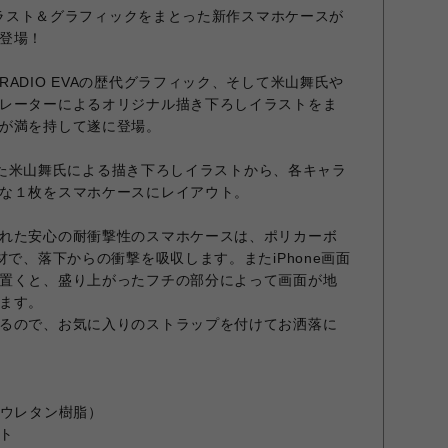
のイラスト＆グラフィックをまとった新作スマホケースが
登場！
ADIO EVAの歴代グラフィック、そして米山舞氏や
レーターによるオリジナル描き下ろしイラストをま
が満を持して遂に登場。
記念した米山舞氏による描き下ろしイラストから、各キャラ
な１枚をスマホケースにレイアウト。
れた安心の耐衝撃性のスマホケースは、ポリカーボ
材で、落下からの衝撃を吸収します。またiPhone画面
置くと、盛り上がったフチの部分によって画面が地
ます。
るので、お気に入りのストラップを付けてお洒落に
（ウレタン樹脂）
ト