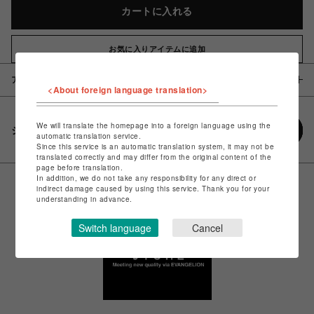
カートに入れる
お気に入りアイテムに追加
アイテム説明 / 素材
<About foreign language translation>
We will translate the homepage into a foreign language using the
シェアする
automatic translation service.
Since this service is an automatic translation system, it may not be
translated correctly and may differ from the original content of the
page before translation.
In addition, we do not take any responsibility for any direct or
indirect damage caused by using this service. Thank you for your
understanding in advance.
Switch language
Cancel