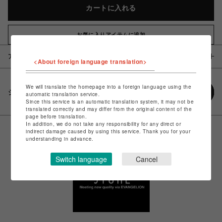
カートに入れる
お気に入りアイテムに追加
アイテム説明 / 素材
<About foreign language translation>
We will translate the homepage into a foreign language using the
シェアする
automatic translation service.
Since this service is an automatic translation system, it may not be
translated correctly and may differ from the original content of the
page before translation.
In addition, we do not take any responsibility for any direct or
indirect damage caused by using this service. Thank you for your
understanding in advance.
Switch language
Cancel