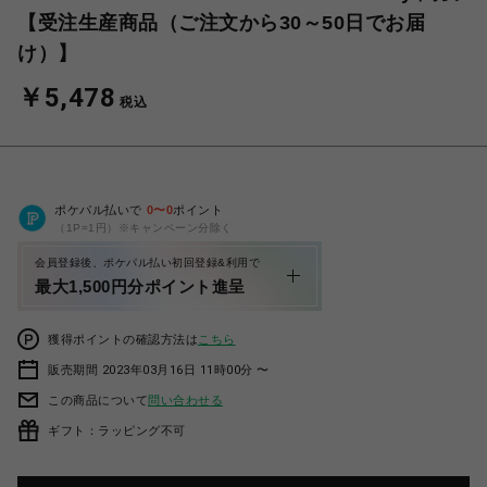
【受注生産商品（ご注文から30～50日でお届
け）】
￥5,478
税込
ポケパル払いで
0
〜
0
ポイント
（1P=1円）※キャンペーン分除く
会員登録後、ポケパル払い初回登録&利用で
最大1,500円分ポイント進呈
獲得ポイントの確認方法は
こちら
販売期間 2023年03月16日 11時00分 〜
この商品について
問い合わせる
ギフト：ラッピング不可