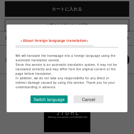
カートに入れる
お気に入りアイテムに追加
アイテム説明 / 素材
<About foreign language translation>
We will translate the homepage into a foreign language using the
シェアする
automatic translation service.
Since this service is an automatic translation system, it may not be
translated correctly and may differ from the original content of the
page before translation.
In addition, we do not take any responsibility for any direct or
indirect damage caused by using this service. Thank you for your
understanding in advance.
Switch language
Cancel