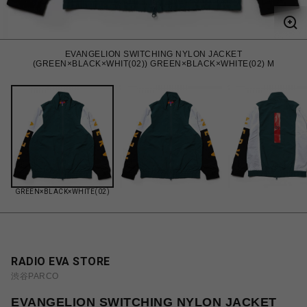
EVANGELION SWITCHING NYLON JACKET
(GREEN×BLACK×WHIT(02)) GREEN×BLACK×WHITE(02) M
GREEN×BLACK×WHITE(02)
RADIO EVA STORE
渋谷PARCO
EVANGELION SWITCHING NYLON JACKET