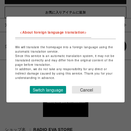
お気に入りアイテムに追加
アイテム説明 / 素材
<About foreign language translation>
シェアする
We will translate the homepage into a foreign language using the
automatic translation service.
Since this service is an automatic translation system, it may not be
translated correctly and may differ from the original content of the
page before translation.
In addition, we do not take any responsibility for any direct or
indirect damage caused by using this service. Thank you for your
understanding in advance.
Switch language
Cancel
ショップ名
RADIO EVA STORE