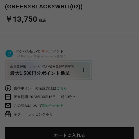
(GREEN×BLACK×WHIT(02))
￥13,750
税込
ポケパル払いで
0
〜
0
ポイント
（1P=1円）※キャンペーン分除く
会員登録後、ポケパル払い初回登録&利用で
最大1,500円分ポイント進呈
獲得ポイントの確認方法は
こちら
販売期間 2023年03月16日 11時00分 〜
この商品について
問い合わせる
ギフト：ラッピング不可
カートに入れる