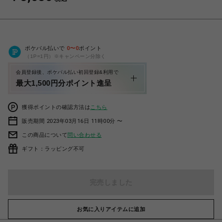
ポケパル払いで
0
〜
0
ポイント
（1P=1円）※キャンペーン分除く
会員登録後、ポケパル払い初回登録&利用で
最大1,500円分ポイント進呈
獲得ポイントの確認方法は
こちら
販売期間 2023年03月16日 11時00分 〜
この商品について
問い合わせる
ギフト：ラッピング不可
完売しました
お気に入りアイテムに追加