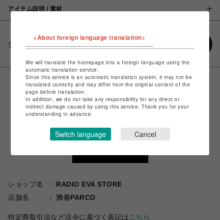
アイテム説明 / 素材
<About foreign language translation>
シェアする
We will translate the homepage into a foreign language using the
automatic translation service.
Since this service is an automatic translation system, it may not be
translated correctly and may differ from the original content of the
page before translation.
In addition, we do not take any responsibility for any direct or
indirect damage caused by using this service. Thank you for your
understanding in advance.
Switch language
Cancel
ショップ名
RADIO EVA STORE
店舗名
渋谷PARCO
特定商取引法など法令に基づく表記は
こちら