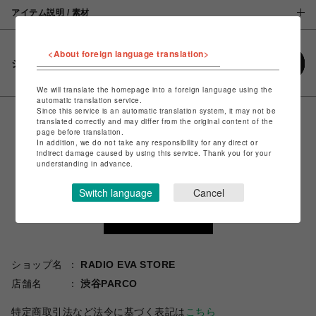
アイテム説明 / 素材
<About foreign language translation>
シェアする
We will translate the homepage into a foreign language using the
automatic translation service.
Since this service is an automatic translation system, it may not be
translated correctly and may differ from the original content of the
page before translation.
In addition, we do not take any responsibility for any direct or
indirect damage caused by using this service. Thank you for your
understanding in advance.
Switch language
Cancel
ショップ名
RADIO EVA STORE
店舗名
渋谷PARCO
特定商取引法など法令に基づく表記は
こちら