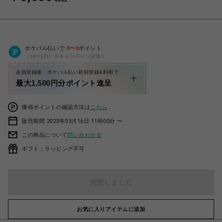
ポケパル払いで
0
〜
0
ポイント
（1P=1円）※キャンペーン分除く
会員登録後、ポケパル払い初回登録&利用で
最大1,500円分ポイント進呈
獲得ポイントの確認方法は
こちら
販売期間 2023年03月16日 11時00分 〜
この商品について
問い合わせる
ギフト：ラッピング不可
完売しました
お気に入りアイテムに追加